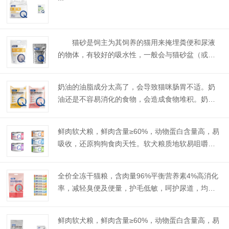
猫砂是饲主为其饲养的猫用来掩埋粪便和尿液
的物体，有较好的吸水性，一般会与猫砂盆（或称
猫厕所）一并使用，将适量的猫砂倒于猫砂盆内，
受过训练的猫当需要排泄时便会走进猫砂盆内猫屎
奶油的油脂成分太高了，会导致猫咪肠胃不适。奶
于其上面。...
油还是不容易消化的食物，会造成食物堆积。奶油
的糖分太高了，对猫的身体负担大。想要照顾好猫
咪，需要特别的细心和耐性才可以的。...
鲜肉软犬粮，鲜肉含量≥60%，动物蛋白含量高，易
吸收，还原狗狗食肉天性。软犬粮质地软易咀嚼，
低温烘焙工艺，释放肉香，权威认证的可追溯肉源
产地，安全可放心。...
全价全冻干猫粮，含肉量96%平衡营养素4%高消化
率，减轻臭便及便量，护毛低敏，呵护尿道，均衡
营养符合AAFCO标准，精选阿根廷牛肉、泰国金枪
鱼冻干工艺，锁住新鲜全价全冻干猫粮，含肉量9
鲜肉软犬粮，鲜肉含量≥60%，动物蛋白含量高，易
6%平衡营...