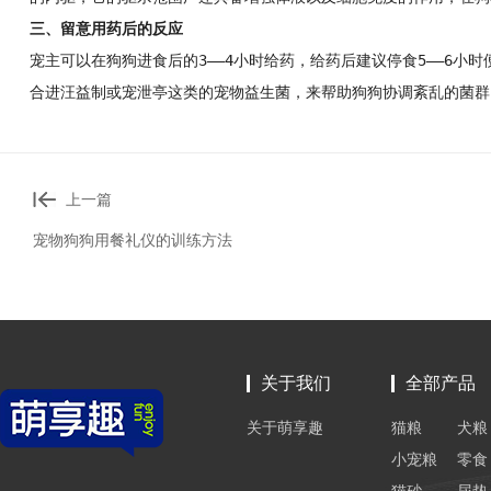
三、留意用药后的反应
宠主可以在狗狗进食后的3——4小时给药，给药后建议停食5——6
合进汪益制或宠泄亭这类的宠物益生菌，来帮助狗狗协调紊乱的菌群
上一篇
宠物狗狗用餐礼仪的训练方法
关于我们
全部产品
关于萌享趣
猫粮
犬粮
小宠粮
零食